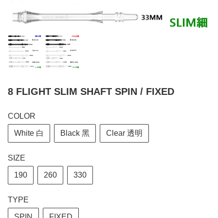
8 FLIGHT SLIM SHAFT SPIN / FIXED
COLOR
White 白
Black 黑
Clear 透明
SIZE
190
260
330
TYPE
SPIN
FIXED