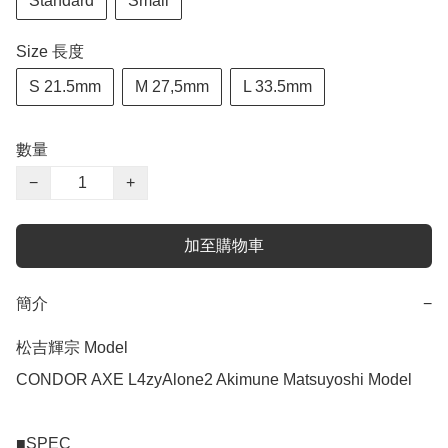
Standard
Small
Size 長度
S 21.5mm
M 27,5mm
L 33.5mm
數量
−
+
加至購物車
簡介
−
松吉輝宗 Model

CONDOR AXE L4zyAlone2 Akimune Matsuyoshi Model

■SPEC
