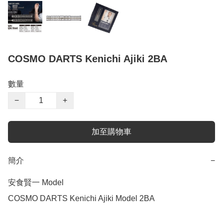
COSMO DARTS Kenichi Ajiki 2BA
數量
−
+
加至購物車
簡介
−
安食賢一 Model 

COSMO DARTS Kenichi Ajiki Model 2BA
