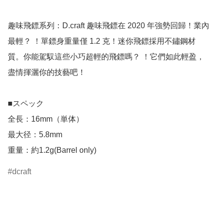
趣味飛鏢系列：D.craft 趣味飛鏢在 2020 年強勢回歸！業內
最輕？ ！單鏢身重量僅 1.2 克！迷你飛鏢採用不鏽鋼材
質。你能駕馭這些小巧超輕的飛鏢嗎？ ！它們如此輕盈，
盡情揮灑你的技藝吧！

■スペック

全長：16mm（単体）

最大径：5.8mm

重量：約1.2g(Barrel only)
dcraft