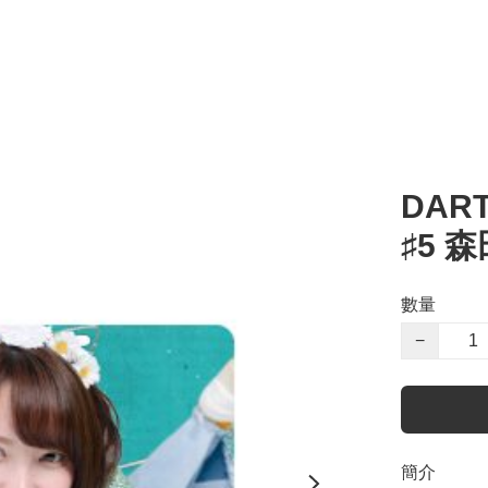
DART
♯5 
數量
−
簡介