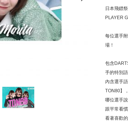
日本飛鏢祭2
PLAYER 
每位選手附有3
場！

包含DART
手的特別語
內含選手語音的3
TON80】，
哪位選手說
跟平常看慣
看著喜歡的選