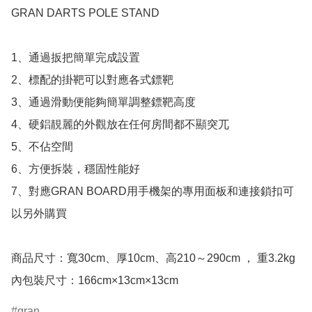
GRAN DARTS POLE STAND

1、通過扳把簡單完成設置

2、標配的掛靶可以對應各式鏢靶

3、通過滑動便能夠簡單調整鏢靶高度

4、硬鋁靚麗的外觀放在任何房間都不顯突兀

5、不佔空間

6、方便拆裝，穩固性能好

7、對應GRAN BOARD用手機架的專用面板和連接鎖扣可
以另外購買

商品尺寸：寬30cm、厚10cm、高210～290cm ， 重3.2kg

內包裝尺寸：166cm×13cm×13cm
gran