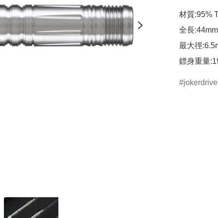
材質:95% Tu
全長:44mm

最大徑:6.5m
鏢身重量:19
jokerdrive