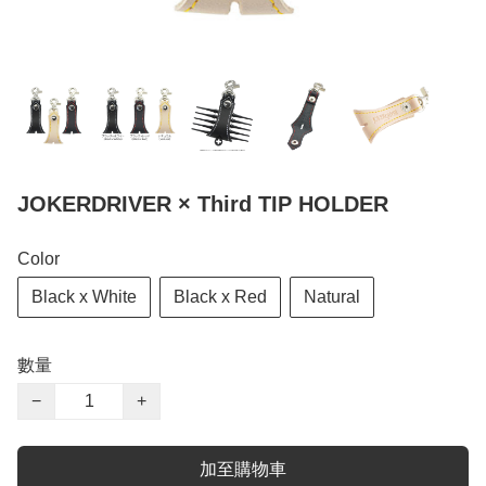
JOKERDRIVER × Third TIP HOLDER
Color
Black x White
Black x Red
Natural
數量
−
+
加至購物車