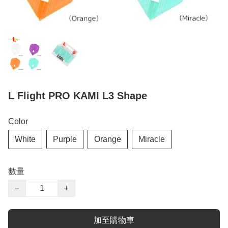
L Flight PRO KAMI L3 Shape
Color
White
Purple
Orange
Miracle
數量
−
+
加至購物車