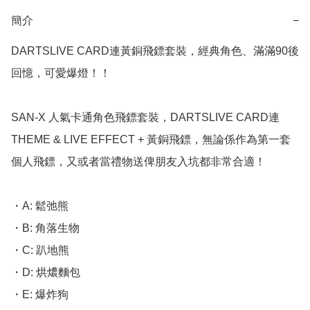
簡介
−
DARTSLIVE CARD連黃銅飛鏢套裝，經典角色、滿滿90後
回憶，可愛爆燈！！

SAN-X 人氣卡通角色飛鏢套裝，DARTSLIVE CARD連
THEME & LIVE EFFECT + 黃銅飛鏢，無論係作為第一套
個人飛鏢，又或者當禮物送俾朋友入坑都非常合適！

・A: 鬆弛熊

・B: 角落生物

・C: 趴地熊

・D: 烘燶麵包

・E: 爆炸狗
