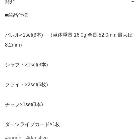
簡介
−
■商品仕様

バレル×1set(3本)　（単体重量 16.0g 全長 52.0mm 最大径 
8.2mm）

シャフト×1set(3本)

フライト×2set(6枚)

チップ×1set(3本)

ダーツライブカード×1枚
sanrio
dartslive