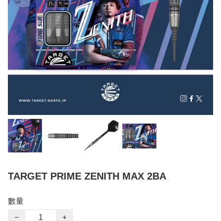
TARGET PRIME ZENITH MAX 2BA
數量
−
+