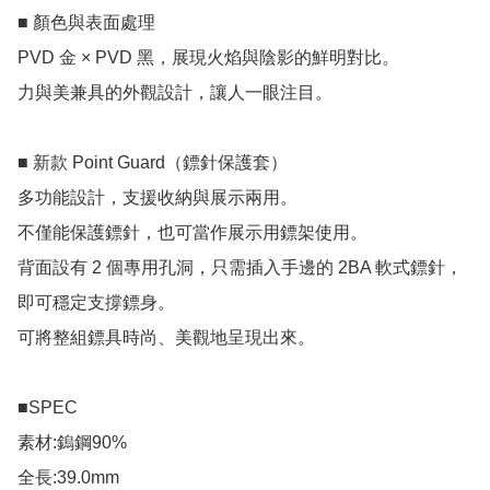
■ 顏色與表面處理

PVD 金 × PVD 黑，展現火焰與陰影的鮮明對比。

力與美兼具的外觀設計，讓人一眼注目。

■ 新款 Point Guard（鏢針保護套）

多功能設計，支援收納與展示兩用。

不僅能保護鏢針，也可當作展示用鏢架使用。

背面設有 2 個專用孔洞，只需插入手邊的 2BA 軟式鏢針，
即可穩定支撐鏢身。

可將整組鏢具時尚、美觀地呈現出來。

■SPEC

素材:鎢鋼90%

全長:39.0mm
