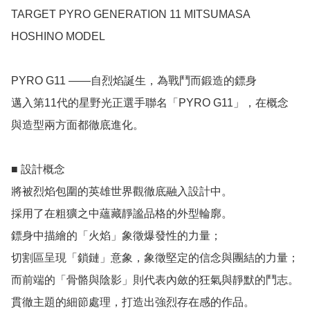
TARGET PYRO GENERATION 11 MITSUMASA 
HOSHINO MODEL

PYRO G11 ——自烈焰誕生，為戰鬥而鍛造的鏢身

邁入第11代的星野光正選手聯名「PYRO G11」，在概念
與造型兩方面都徹底進化。

■ 設計概念

將被烈焰包圍的英雄世界觀徹底融入設計中。

採用了在粗獷之中蘊藏靜謐品格的外型輪廓。

鏢身中描繪的「火焰」象徵爆發性的力量；

切割區呈現「鎖鏈」意象，象徵堅定的信念與團結的力量；

而前端的「骨骼與陰影」則代表內斂的狂氣與靜默的鬥志。

貫徹主題的細節處理，打造出強烈存在感的作品。
