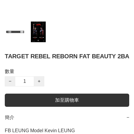
TARGET REBEL REBORN FAT BEAUTY 2BA
數量
−
+
加至購物車
簡介
−
FB LEUNG Model Kevin LEUNG
