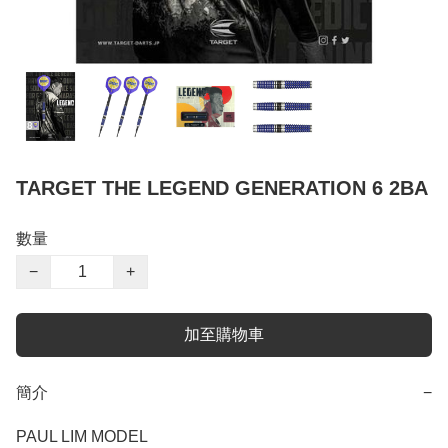
TARGET THE LEGEND GENERATION 6 2BA
數量
−
+
加至購物車
簡介
−
PAUL LIM MODEL
