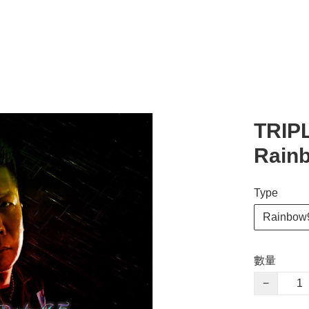
TRIPL
Rain
Type
Rainbow
數量
−