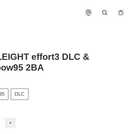
EIGHT effort3 DLC &
bow95 2BA
95
DLC
+