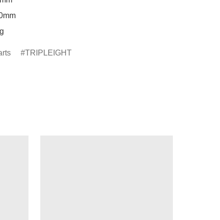
mm

g
rts
TRIPLEIGHT