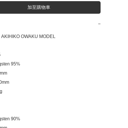
加至購物車
−
KIHIKO OWAKU MODEL



ten 95%

mm

mm



ten 90%

mm
