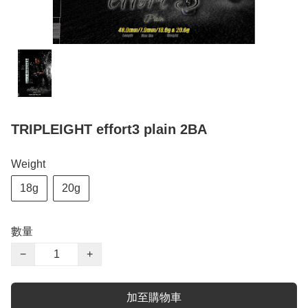
TRIPLEIGHT effort3 plain 2BA
Weight
18g
20g
數量
−
+
加至購物車