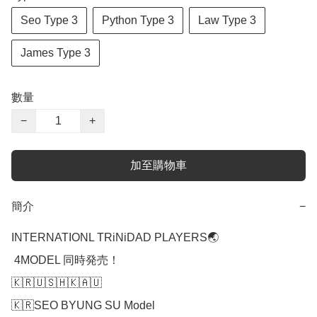
Seo Type 3
Python Type 3
Law Type 3
James Type 3
數量
−
+
加至購物車
簡介
−
INTERNATIONL TRiNiDAD PLAYERS🌏

 4MODEL 同時発売！

🇰🇷🇺🇸🇭🇰🇦🇺

🇰🇷SEO BYUNG SU Model
