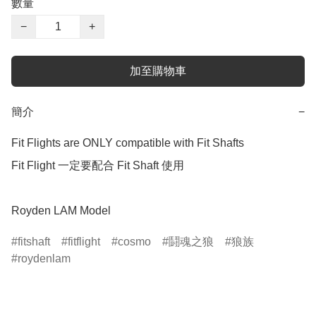
數量
−
+
加至購物車
簡介
−
Fit Flights are ONLY compatible with Fit Shafts 

Fit Flight 一定要配合 Fit Shaft 使用

Royden LAM Model
fitshaft
fitflight
cosmo
鬪魂之狼
狼族
roydenlam