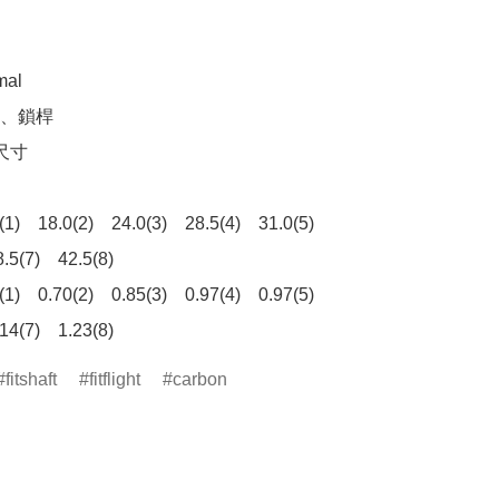
l

、鎖桿

寸

)　18.0(2)　24.0(3)　28.5(4)　31.0(5)　
.5(7)　42.5(8)

)　0.70(2)　0.85(3)　0.97(4)　0.97(5)　
14(7)　1.23(8)
fitshaft
fitflight
carbon