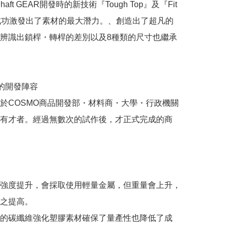
Shaft GEAR開發時的新技術『Tough Top』及『Fit 
』，成功激發出了素材的最大潛力。、創造出了超凡的
辨識出鎖桿・轉桿的差別以及8種類的尺寸也繼承
的開發陣容

於COSMO商品開發部・材料商・大學・行政機關
有才者。經過無數次的試作後，才正式完成的商
強度提升，會採取使用輕量金屬，但重量會上升，
之提高。

的碳纖維強化塑膠素材確保了量產性也降低了成