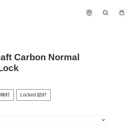
haft Carbon Normal
Lock
g 轉杆
Locked 鎖杆