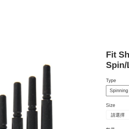
Fit S
Spin/
Type
Spinnin
Size