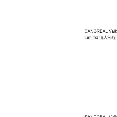
SANGREAL Valky
Limited 情人節版
SANGREAL Valkyr