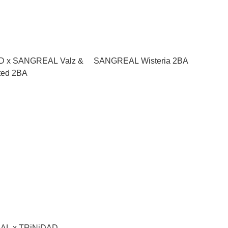
D x SANGREAL Valz &
SANGREAL Wisteria 2BA
ited 2BA
L x TRiNiDAD