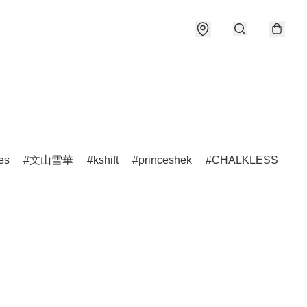
es
文山雪華
kshift
princeshek
CHALKLESS
h