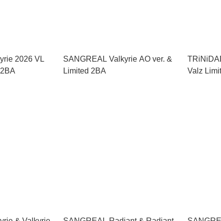
rie 2026 VL
SANGREAL Valkyrie AO ver. &
TRiNiDA
 2BA
Limited 2BA
Valz Lim
ie & Valkyrie
SANGREAL Radiant & Radiant
SANGREA