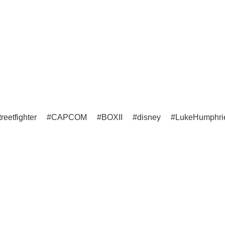
treetfighter
CAPCOM
BOXII
disney
LukeHumphri