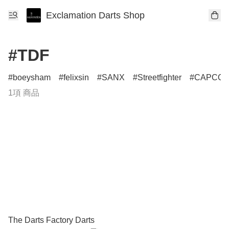
Exclamation Darts Shop
#TDF
boeysham
felixsin
SANX
Streetfighter
CAPCO
1項 商品
The Darts Factory Darts