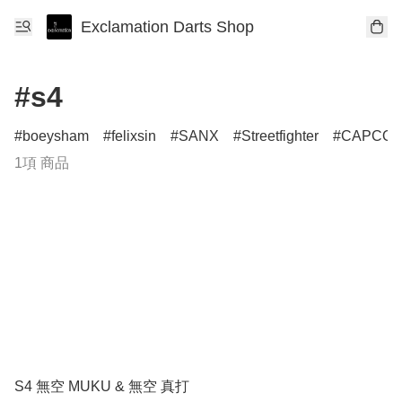
Exclamation Darts Shop
#s4
boeysham
felixsin
SANX
Streetfighter
CAPCO
1項 商品
S4 無空 MUKU & 無空 真打