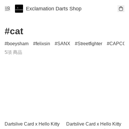
Exclamation Darts Shop
#cat
boeysham
felixsin
SANX
Streetfighter
CAPCO
5項 商品
Dartslive Card x Hello Kitty
Dartslive Card x Hello Kitty