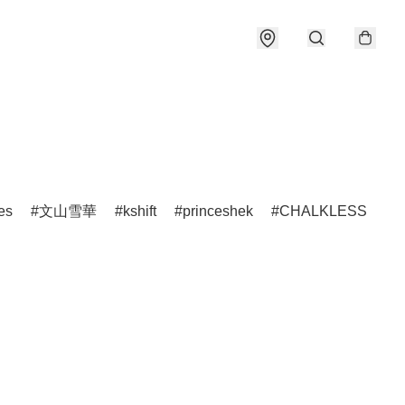
es
文山雪華
kshift
princeshek
CHALKLESS
h