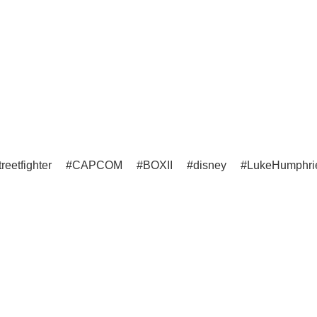
treetfighter
CAPCOM
BOXII
disney
LukeHumphri