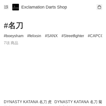
Exclamation Darts Shop
#名刀
boeysham
felixsin
SANX
Streetfighter
CAPCO
7項 商品
DYNASTY KATANA 名刀 虎
DYNASTY KATANA 名刀 菊