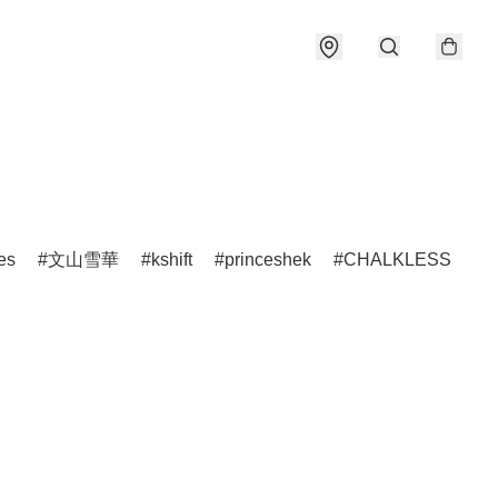
es
文山雪華
kshift
princeshek
CHALKLESS
h