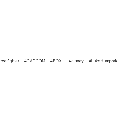
treetfighter
CAPCOM
BOXII
disney
LukeHumphri